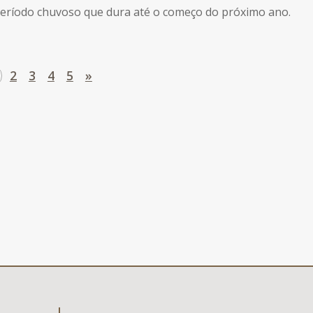
eríodo chuvoso que dura até o começo do próximo ano.
2
3
4
5
»