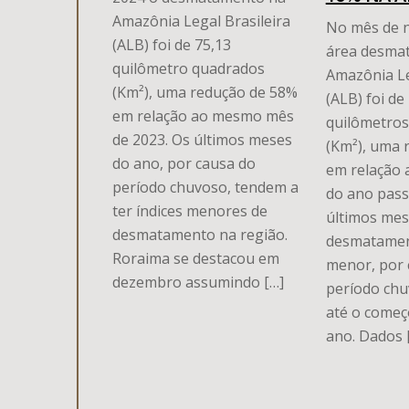
Amazônia Legal Brasileira
No mês de 
(ALB) foi de 75,13
área desma
quilômetro quadrados
Amazônia Le
(Km²), uma redução de 58%
(ALB) foi de
em relação ao mesmo mês
quilômetro
de 2023. Os últimos meses
(Km²), uma 
do ano, por causa do
em relação
período chuvoso, tendem a
do ano pass
ter índices menores de
últimos mes
desmatamento na região.
desmatamen
Roraima se destacou em
menor, por 
dezembro assumindo […]
período chu
até o começ
ano. Dados 