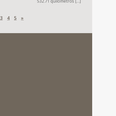
532.71 quilômetros […]
3
4
5
»