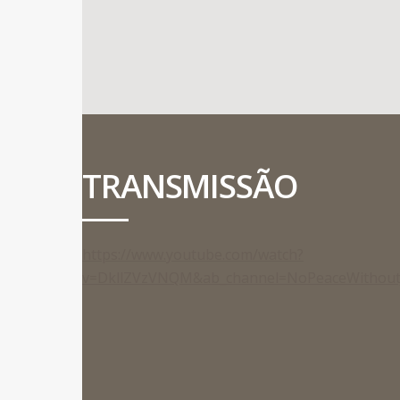
TRANSMISSÃO
https://www.youtube.com/watch?
v=DkllZVzVNQM&ab_channel=NoPeaceWithoutJ