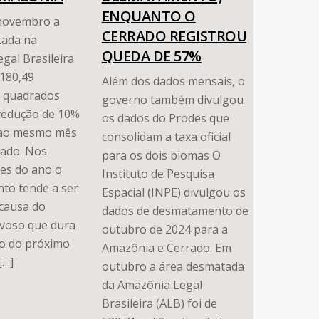
ENQUANTO O
novembro a
CERRADO REGISTROU
tada na
QUEDA DE 57%
gal Brasileira
 180,49
Além dos dados mensais, o
s quadrados
governo também divulgou
redução de 10%
os dados do Prodes que
 ao mesmo mês
consolidam a taxa oficial
ado. Nos
para os dois biomas O
es do ano o
Instituto de Pesquisa
to tende a ser
Espacial (INPE) divulgou os
causa do
dados de desmatamento de
voso que dura
outubro de 2024 para a
o do próximo
Amazônia e Cerrado. Em
[…]
outubro a área desmatada
da Amazônia Legal
Brasileira (ALB) foi de